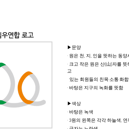
임우연합 로고
▶문양
· 원은 천, 지, 인을 뜻하는 
· 크고 작은 원은 산(山)자를 
고
있는
회원들의 친목·소통·화합
· 바탕은 지구의 녹화를 뜻함
▶색상
· 바탕은 녹색
· 3원의 왼쪽은 각각 하늘색, 
· 글자는 노란색