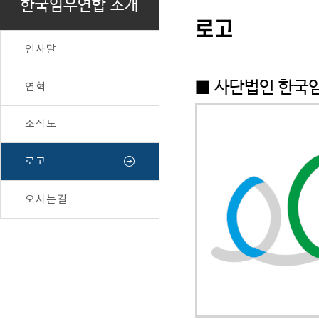
한국임우연합 소개
로고
인사말
■ 사단법인 한국
연혁
조직도
로고
오시는길