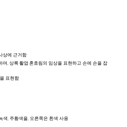
동양사상에 근거함
뜻하며, 상록·활엽·혼효림의 임상을 표현하고 손에 손을 잡
을 표현함
연녹색, 주황색을, 오른쪽은 흰색 사용