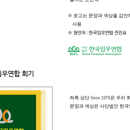
※ 로고는 문양과 색상을 감안하
사용
창안자 : 한국임우연합 전진표
※
임우연합 회기
· 좌측 상단 Since 1976은 우
· 문양과 색상은 사단법인 한